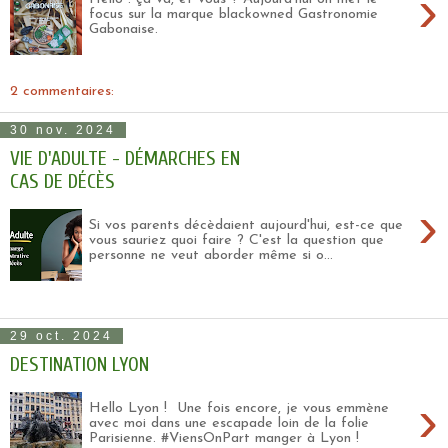
›
focus sur la marque blackowned Gastronomie
Gabonaise.
2 commentaires:
30 nov. 2024
VIE D'ADULTE - DÉMARCHES EN
CAS DE DÉCÈS
›
Si vos parents décèdaient aujourd'hui, est-ce que
vous sauriez quoi faire ? C'est la question que
personne ne veut aborder même si o...
29 oct. 2024
DESTINATION LYON
›
Hello Lyon ! Une fois encore, je vous emmène
avec moi dans une escapade loin de la folie
Parisienne. #ViensOnPart manger à Lyon !