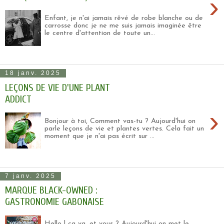
›
Enfant, je n'ai jamais rêvé de robe blanche ou de
carrosse donc je ne me suis jamais imaginée être
le centre d'attention de toute un...
18 janv. 2025
LEÇONS DE VIE D'UNE PLANT
ADDICT
›
Bonjour à toi, Comment vas-tu ? Aujourd'hui on
parle leçons de vie et plantes vertes. Cela fait un
moment que je n'ai pas écrit sur ...
7 janv. 2025
MARQUE BLACK-OWNED :
GASTRONOMIE GABONAISE
Hello ! ça va, et vous ? Aujourd'hui on met le