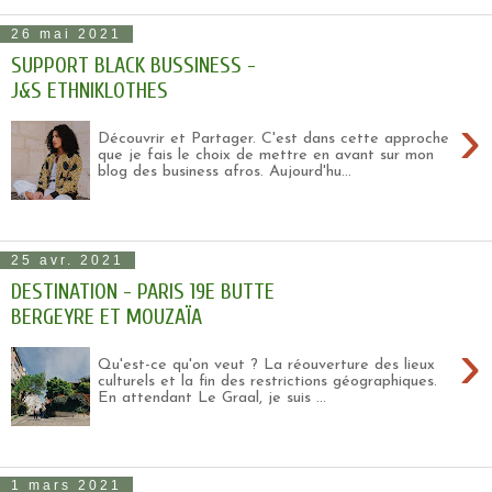
26 mai 2021
SUPPORT BLACK BUSSINESS -
J&S ETHNIKLOTHES
›
Découvrir et Partager. C'est dans cette approche
que je fais le choix de mettre en avant sur mon
blog des business afros. Aujourd'hu...
25 avr. 2021
DESTINATION - PARIS 19E BUTTE
BERGEYRE ET MOUZAÏA
›
Qu'est-ce qu'on veut ? La réouverture des lieux
culturels et la fin des restrictions géographiques.
En attendant Le Graal, je suis ...
1 mars 2021