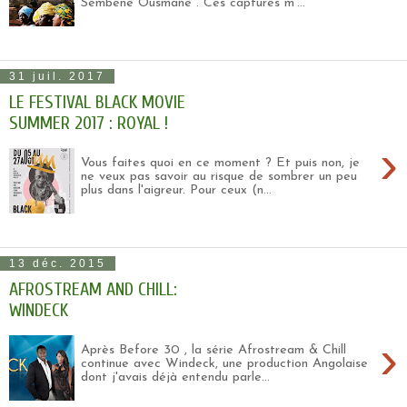
Sembène Ousmane . Ces captures m'...
31 juil. 2017
LE FESTIVAL BLACK MOVIE
SUMMER 2017 : ROYAL !
›
Vous faites quoi en ce moment ? Et puis non, je
ne veux pas savoir au risque de sombrer un peu
plus dans l'aigreur. Pour ceux (n...
13 déc. 2015
AFROSTREAM AND CHILL:
WINDECK
›
Après Before 30 , la série Afrostream & Chill
continue avec Windeck, une production Angolaise
dont j'avais déjà entendu parle...