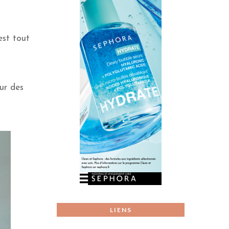
est tout
ur des
LIENS