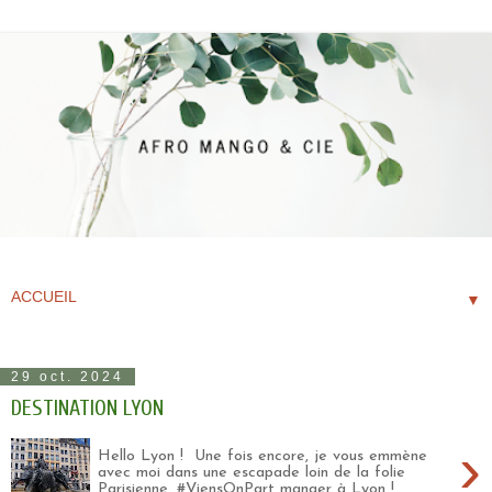
▼
29 oct. 2024
DESTINATION LYON
›
Hello Lyon ! Une fois encore, je vous emmène
avec moi dans une escapade loin de la folie
Parisienne. #ViensOnPart manger à Lyon !