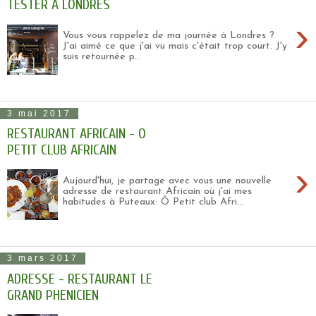
TESTER À LONDRES
›
Vous vous rappelez de ma journée à Londres ?
J'ai aimé ce que j'ai vu mais c'était trop court. J'y
suis retournée p...
3 mai 2017
RESTAURANT AFRICAIN - O
PETIT CLUB AFRICAIN
›
Aujourd'hui, je partage avec vous une nouvelle
adresse de restaurant Africain où j'ai mes
habitudes à Puteaux: Ô Petit club Afri...
3 mars 2017
ADRESSE - RESTAURANT LE
GRAND PHENICIEN