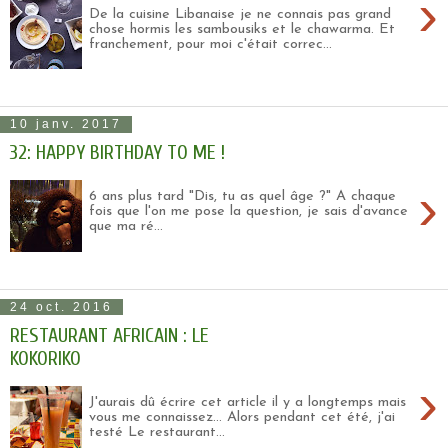
›
De la cuisine Libanaise je ne connais pas grand
chose hormis les sambousiks et le chawarma. Et
franchement, pour moi c'était correc...
10 janv. 2017
32: HAPPY BIRTHDAY TO ME !
›
6 ans plus tard "Dis, tu as quel âge ?" A chaque
fois que l'on me pose la question, je sais d'avance
que ma ré...
24 oct. 2016
RESTAURANT AFRICAIN : LE
KOKORIKO
›
J'aurais dû écrire cet article il y a longtemps mais
vous me connaissez... Alors pendant cet été, j'ai
testé Le restaurant...