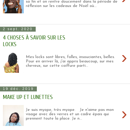
sa fin et on rentre doucement dans la période de
réflexion sur les cadeaux de Noël où...
2 sept. 2020
4 CHOSES À SAVOIR SUR LES
LOCKS
›
Mes locks sont libres, folles, insouciantes, belles.
Pour en arriver là, j'ai appris beaucoup, sur mes
cheveux, sur cette coiffure parti...
19 déc. 2019
MAKE UP ET LUNETTES
›
Je suis myope, très myope. Je n'aime pas mon
visage avec des verres et un cadre épais qui
prennent toute la place. Je n...