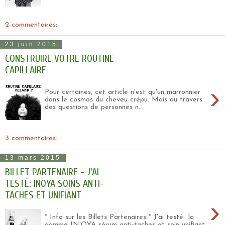
2 commentaires:
23 juin 2015
CONSTRUIRE VOTRE ROUTINE
CAPILLAIRE
›
Pour certaines, cet article n'est qu'un marronnier
dans le cosmos du cheveu crépu. Mais au travers
des questions de personnes n...
3 commentaires:
13 mars 2015
BILLET PARTENAIRE - J'AI
TESTÉ: INOYA SOINS ANTI-
TACHES ET UNIFIANT
›
* Info sur les Billets Partenaires * J'ai testé la
gamme IN'OYA sérum anti-taches et soin unifiant