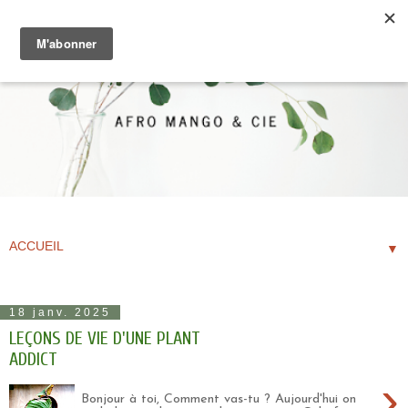
▼
18 janv. 2025
LEÇONS DE VIE D'UNE PLANT
ADDICT
›
Bonjour à toi, Comment vas-tu ? Aujourd'hui on