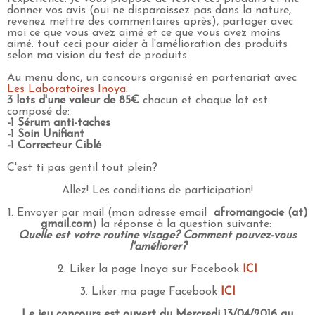
donner vos avis (oui ne disparaissez pas dans la nature,
revenez mettre des commentaires après), partager avec
moi ce que vous avez aimé et ce que vous avez moins
aimé. tout ceci pour aider à l'amélioration des produits
selon ma vision du test de produits.
Au menu donc, un concours organisé en partenariat avec
Les Laboratoires Inoya
.
3 lots d'une valeur de 85€
chacun et chaque lot est
composé de:
-1 Sérum anti-taches
-1 Soin Unifiant
-1 Correcteur Ciblé
C'est ti pas gentil tout plein?
Allez! Les conditions de participation!
1. Envoyer par mail (mon adresse email
afromangocie (at)
gmail.com
) la réponse à la question suivante:
Quelle est votre routine visage? Comment pouvez-vous
l'améliorer?
2. Liker la page Inoya sur Facebook
ICI
3. Liker ma page Facebook
ICI
Le jeu concours est ouvert du Mercredi 13/04/2016 au