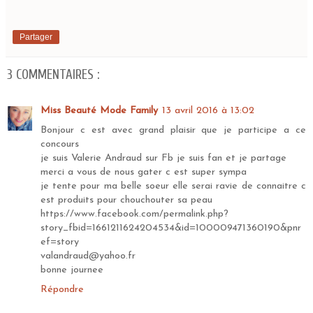
Partager
3 COMMENTAIRES :
Miss Beauté Mode Family
13 avril 2016 à 13:02
Bonjour c est avec grand plaisir que je participe a ce
concours
je suis Valerie Andraud sur Fb je suis fan et je partage
merci a vous de nous gater c est super sympa
je tente pour ma belle soeur elle serai ravie de connaitre c
est produits pour chouchouter sa peau
https://www.facebook.com/permalink.php?
story_fbid=1661211624204534&id=100009471360190&pnr
ef=story
valandraud@yahoo.fr
bonne journee
Répondre