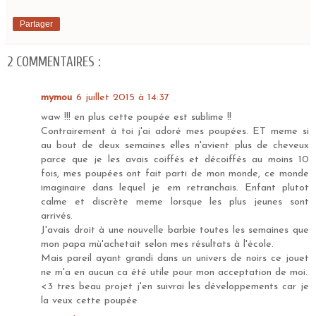
Partager
2 COMMENTAIRES :
mymou
6 juillet 2015 à 14:37
waw !!! en plus cette poupée est sublime !!
Contrairement à toi j'ai adoré mes poupées. ET meme si
au bout de deux semaines elles n'avient plus de cheveux
parce que je les avais coiffés et décoiffés au moins 10
fois, mes poupées ont fait parti de mon monde, ce monde
imaginaire dans lequel je em retranchais. Enfant plutot
calme et discrète meme lorsque les plus jeunes sont
arrivés.
J'avais droit à une nouvelle barbie toutes les semaines que
mon papa mù'achetait selon mes résultats à l'école.
Mais pareil ayant grandi dans un univers de noirs ce jouet
ne m'a en aucun ca été utile pour mon acceptation de moi.
<3 tres beau projet j'en suivrai les développements car je
la veux cette poupée