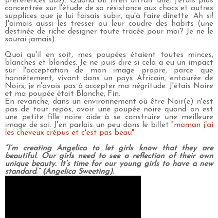
préférences oui!). Quand on m'en offrait une, j'étais plus
concentrée sur l'étude de sa résistance aux chocs et autres
supplices que je lui faisais subir, qu'à faire dînette. Ah si!
J'aimais aussi les tresser ou leur coudre des habits (une
destinée de riche designer toute tracée pour moi? Je ne le
saurai jamais).
Quoi qu'il en soit, mes poupées étaient toutes minces,
blanches et blondes. Je ne puis dire si cela a eu un impact
sur l'acceptation de mon image propre, parce que
honnêtement, vivant dans un pays Africain, entourée de
Noirs, je n'avais pas à accepter ma négritude. J'étais Noire
et ma poupée était Blanche, Fin.
En revanche, dans un environnement où être Noir(e) n'est
pas de tout repos, avoir une poupée noire quand on est
une petite fille noire aide à se construire une meilleure
image de soi. J'en parlais un peu dans le billet
"maman j'ai
les cheveux crépus et c'est pas beau"
.
“I’m creating Angelica to let girls know that they are
beautiful. Our girls need to see a reflection of their own
unique beauty. It’s time for our young girls to have a new
standard.” (Angelica Sweeting).