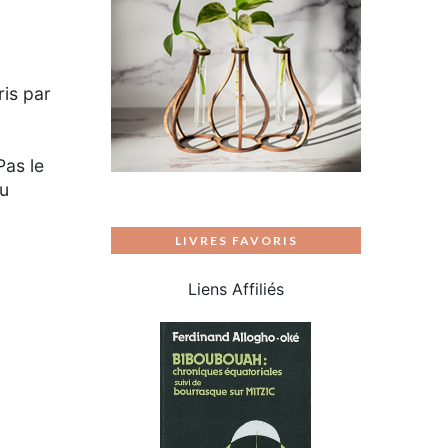
ris par
Pas le
du
LIVRES FAVORIS
Liens Affiliés