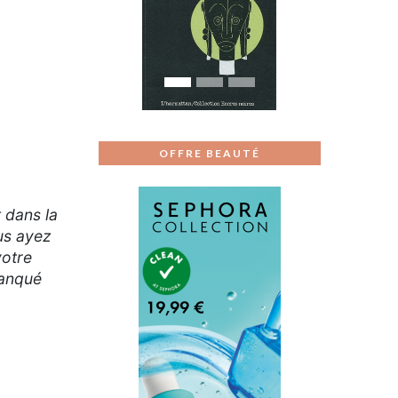
Previous
Next
OFFRE BEAUTÉ
 dans la
ous ayez
votre
manqué