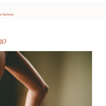
de femme
OI?