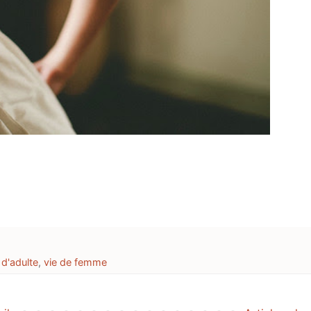
 d'adulte
,
vie de femme