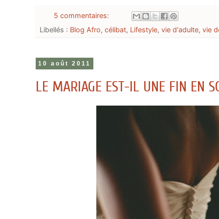
5 commentaires:
Libellés :
Blog Afro
,
célibat
,
Lifestyle
,
vie d'adulte
,
vie 
10 août 2011
LE MARIAGE EST-IL UNE FIN EN S