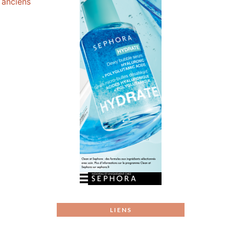
s anciens
LIENS