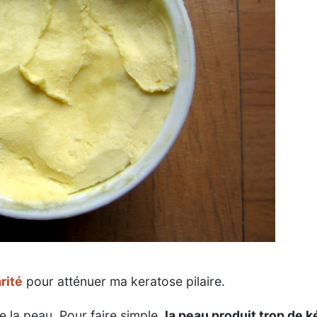
rité
pour atténuer ma keratose pilaire.
e la peau. Pour faire simple,
la peau produit trop de k