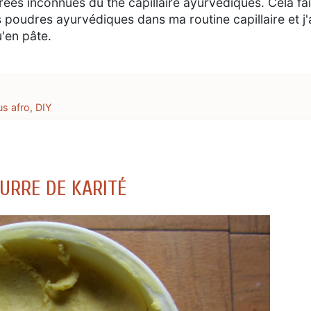
trées inconnues du thé capillaire ayurvédiques. Cela fai
poudres ayurvédiques dans ma routine capillaire et j'
u'en pâte.
s afro
,
DIY
EURRE DE KARITÉ