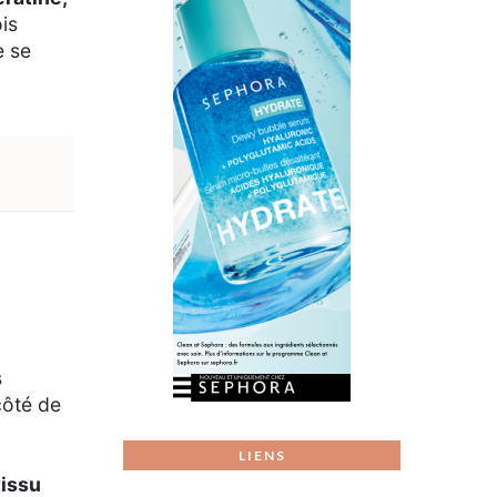
is
e se
s
côté de
LIENS
tissu