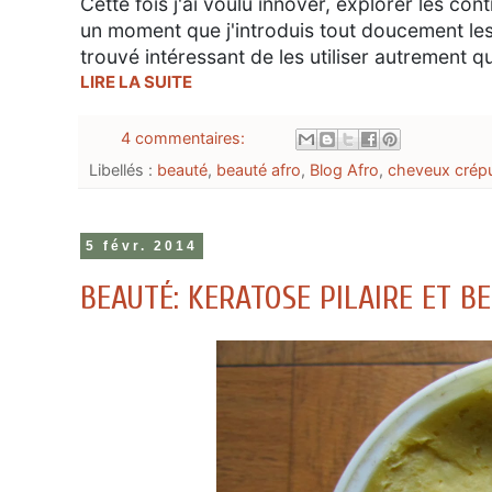
Cette fois j'ai voulu innover, explorer les con
un moment que j'introduis tout doucement les 
trouvé intéressant de les utiliser autrement q
LIRE LA SUITE
4 commentaires:
Libellés :
beauté
,
beauté afro
,
Blog Afro
,
cheveux crépu
5 févr. 2014
BEAUTÉ: KERATOSE PILAIRE ET B