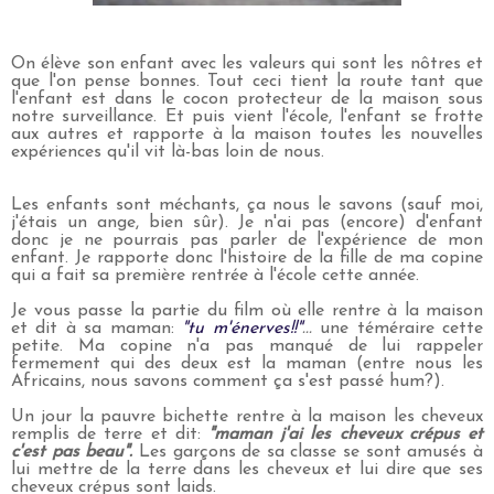
On élève son enfant avec les valeurs qui sont les nôtres et
que l'on pense bonnes. Tout ceci tient la route tant que
l'enfant est dans le cocon protecteur de la maison sous
notre surveillance. Et puis vient l'école, l'enfant se frotte
aux autres et rapporte à la maison toutes les nouvelles
expériences qu'il vit là-bas loin de nous.
Les enfants sont méchants, ça nous le savons (sauf moi,
j'étais un ange, bien sûr). Je n'ai pas (encore) d'enfant
donc je ne pourrais pas parler de l'expérience de mon
enfant. Je rapporte donc l'histoire de la fille de ma copine
qui a fait sa première rentrée à l'école cette année.
Je vous passe la partie du film où elle rentre à la maison
et dit à sa maman:
"tu m'énerves!!"
...
une téméraire cette
petite. Ma copine n'a pas manqué de lui rappeler
fermement qui des deux est la maman (entre nous les
Africains, nous savons comment ça s'est passé hum?).
Un jour la pauvre bichette rentre à la maison les cheveux
remplis de terre et dit:
"maman j'ai les cheveux crépus et
c'est pas beau".
Les garçons de sa classe se sont amusés à
lui mettre de la terre dans les cheveux et lui dire que ses
cheveux crépus sont laids.