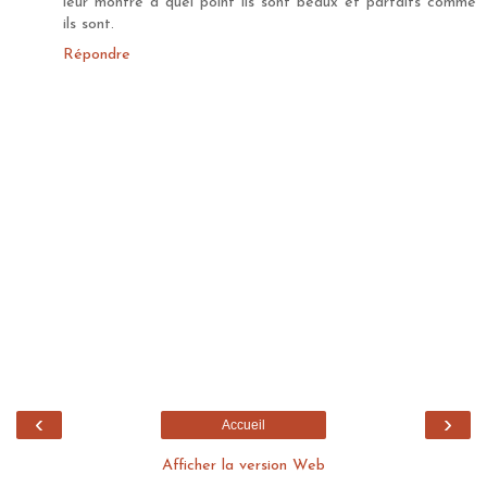
leur montre à quel point ils sont beaux et parfaits comme
ils sont.
Répondre
‹
›
Accueil
Afficher la version Web