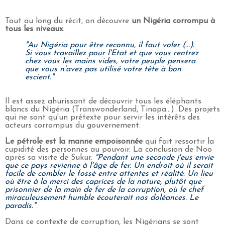
Tout au long du récit, on découvre
un Nigéria corrompu à
tous les niveaux
.
"Au Nigéria pour être reconnu, il faut voler (...).
Si vous travaillez pour l'Etat et que vous rentrez
chez vous les mains vides, votre peuple pensera
que vous n'avez pas utilisé votre tête à bon
escient."
Il est assez ahurissant de découvrir tous les éléphants
blancs du Nigéria (Transwonderland, Tinapa...). Des projets
qui ne sont qu'un prétexte pour servir les intérêts des
acteurs corrompus du gouvernement.
Le pétrole est la manne empoisonnée
qui fait ressortir la
cupidité des personnes au pouvoir. La conclusion de Noo
après sa visite de Sukur.
"Pendant une seconde j'eus envie
que ce pays revienne à l'âge de fer. Un endroit où il serait
facile de combler le fossé entre attentes et réalité. Un lieu
où être à la merci des caprices de la nature, plutôt que
prisonnier de la main de fer de la corruption, où le chef
miraculeusement humble écouterait nos doléances. Le
paradis."
Dans ce contexte de corruption, les Nigérians se sont