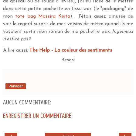
de gâteau ou de rouge à lèvres), j'ai eu l'idée de le mettre
dans cette petite pochette en tissu wax (le "packaging" de
mon
tote bag Massira Keita
) . J'étais assez amusée de
voir le regard surpris de mes voisins de métro quand ils me
voyaient sortir mon roman de ma pochette wax,
Ingénieux
n'est-ce pas?
A lire aussi:
The Help - La couleur des sentiments
Besos!
Partager
AUCUN COMMENTAIRE:
ENREGISTRER UN COMMENTAIRE