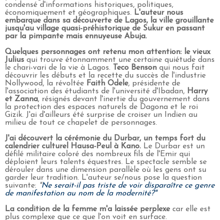
condensé d'informations historiques, politiques,
économiquement et géographiques.
L'auteur nous
embarque dans sa découverte de Lagos, la ville grouillante
jusqu'au village quasi-préhistorique de Sukur en passant
par la pimpante mais ennuyeuse Abuja.
Quelques personnages ont retenu mon attention: le vieux
Julius
qui trouve étonnamment une certaine quiétude dans
le chari-vari de la vie à Lagos.
Teco Benson
qui nous fait
découvrir les débuts et la recette du succès de l'industrie
Nollywood, la révoltée
Faith Odele
, présidente de
l'association des étudiants de l'université d'Ibadan,
Harry
et Zanna
, résignés devant l'inertie du gouvernement dans
la protection des espaces naturels de Dagona et le roi
Gizik. J'ai d'ailleurs été surprise de croiser un Indien au
milieu de tout ce chapelet de personnages.
J'ai découvert la cérémonie du Durbar, un temps fort du
calendrier culturel Hausa-Peul à Kano.
Le Durbar est un
défilé militaire coloré des nombreux fils de l'Emir qui
déploient leurs talents équestres. Le spectacle semble se
dérouler dans une dimension parallèle où les gens ont su
garder leur tradition. L'auteur se/nous pose la question
suivante:
"
Ne serait-il pas triste de voir disparaître ce genre
de manifestation au nom de la modernité?"
La condition de la femme m'a laissée perplexe
car elle est
plus complexe que ce que l'on voit en surface.