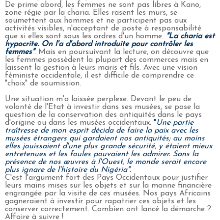
De prime abord, les femmes ne sont pas libres à Kano,
zone régie par la charia. Elles rasent les murs, se
soumettent aux hommes et ne participent pas aux
activités visibles, n'acceptant de poste à responsabilité
que si elles sont sous les ordres d'un homme.
"La charia est
hypocrite. On l'a d'abord introduite pour contrôler les
femmes"
. Mais en poursuivant la lecture, on découvre que
les femmes possèdent la plupart des commerces mais en
laissent la gestion à leurs maris et fils. Avec une vision
féministe occidentale, il est difficile de comprendre ce
"choix" de soumission.
Une situation m'a laissée perplexe. Devant le peu de
volonté de l'Etat à investir dans ses musées, se pose la
question de la conservation des antiquités dans le pays
d'origine ou dans les musées occidentaux.
"
Une partie
traîtresse de mon esprit décida de faire la paix avec les
musées étrangers qui gardaient nos antiquités; au moins
elles jouissaient d'une plus grande sécurité, y étaient mieux
entretenues et les foules pouvaient les admirer. Sans la
présence de nos œuvres à l'Ouest, le monde serait encore
plus ignare de l'histoire du Nigéria".
C'est l'argument fort des Pays Occidentaux pour justifier
leurs mains mises sur les objets et sur la manne financière
engrangée par la visite de ces musées. Nos pays Africains
gagneraient à investir pour rapatrier ces objets et les
conserver correctement. Combien ont lancé la démarche ?
Affaire à suivre !