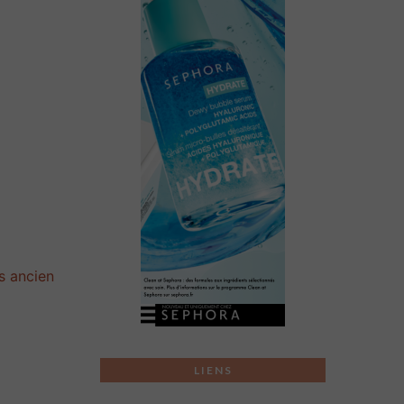
us ancien
LIENS