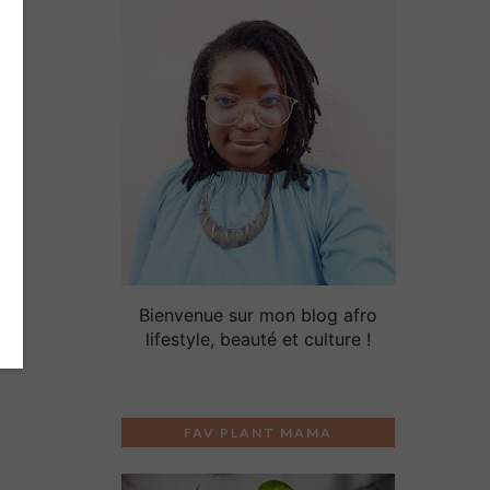
.
Bienvenue sur mon blog afro
lifestyle, beauté et culture !
FAV PLANT MAMA