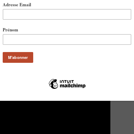
ine va vers Gregory Porter. Du jazz, du jazz. du jazz
ry Porter - 1960 What?