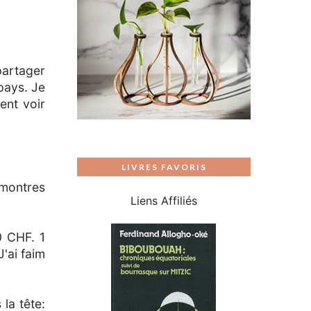
partager
pays. Je
ent voir
LIVRES FAVORIS
 montres
Liens Affiliés
0 CHF. 1
'ai faim
 la tête: