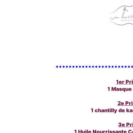
***********************
1er Pr
1 Masque
2e Pri
1 chantilly de 
3e Pr
1 Huile Nourrissante 