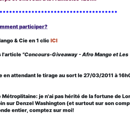
*************************************
mment participer?
ango & Cie
en 1 clic
ICI
l'article
"Concours-Giveaway - Afro Mango et Les
se en attendant
le tirage au sort le 27/03/2011 à 16
Métroplitaine: je n'ai pas hérité de la fortune de Lo
ppin sur Denzel Washington (et surtout sur son comp
monde entier, comptez sur moi!