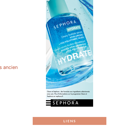
us ancien
LIENS