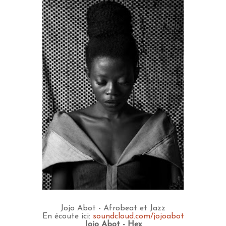
Jojo Abot - Afrobeat et Jazz
En écoute ici:
soundcloud.com/jojoabot
Jojo Abot - Hex