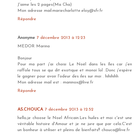
J'aime les 2 pages(Ma Cha)
Mon adresse mail:mariecharlotte.eloy@sfr.fr
Répondre
Anonyme
7 décembre 2013 à 12:23
MEDOR Marina
Bonjour
Pour ma part j'ai choisi Le Noël dans les îles car j'en
raffole tous se qui dit exotique et monoï lol .Donc j'espère
le gagner pour avoir l'odeur des iles sur moi . hihihihh
Mon adresse mail est : maninox@live.fr
Répondre
AS.CHOUCA
7 décembre 2013 à 12:52
hello;je choose le Noel Africain.Les huiles et moi c'est une
véritable histoire d'Amour et je ne jure que par cela.C'est
un bonheur à utiliser et pleins de bienfaits!! chouca@live.fr