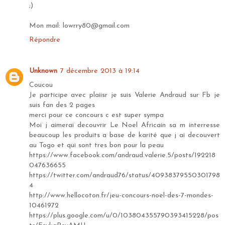
;)
Mon mail: lowrry80@gmail.com
Répondre
Unknown
7 décembre 2013 à 19:14
Coucou
Je participe avec plaiisr je suis Valerie Andraud sur Fb je
suis fan des 2 pages
merci pour ce concours c est super sympa
Moi j aimerai decouvrir Le Noel Africain sa m interresse
beaucoup les produits a base de karité que j ai decouvert
au Togo et qui sont tres bon pour la peau
https://www.facebook.com/andraud.valerie.5/posts/192218
047636655
https://twitter.com/andraud76/status/40938379550301798
4
http://www.hellocoton.fr/jeu-concours-noel-des-7-mondes-
10461972
https://plus.google.com/u/0/103804355790393415228/pos