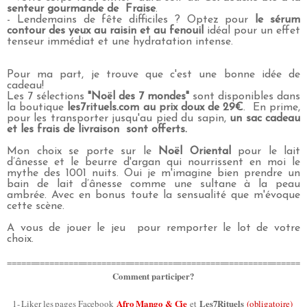
senteur gourmande de Fraise
.
- Lendemains de fête difficiles ? Optez pour
le sérum
contour des yeux au raisin et au fenouil
idéal pour un effet
tenseur immédiat et une hydratation intense.
Pour ma part, je trouve que c'est une bonne idée de
cadeau!
Les 7 sélections
"Noël des 7 mondes"
sont disponibles dans
la boutique
les7rituels.com
au prix doux de 29€
. En prime,
pour les transporter jusqu'au pied du sapin,
un sac cadeau
et les frais de livraison sont offerts.
Mon choix se porte sur le
Noël Oriental
pour le lait
d’ânesse et le beurre d'argan qui nourrissent en moi le
mythe des 1001 nuits. Oui je m'imagine bien prendre un
bain de lait d’ânesse comme une sultane à la peau
ambrée. Avec en bonus toute la sensualité que m'évoque
cette scène.
A vous de jouer le jeu pour remporter le lot de votre
choix.
==============================================================
Comment participer?
Afro Mango & Cie
Les7Rituels
1- Liker les pages Facebook
et
(obligatoire)