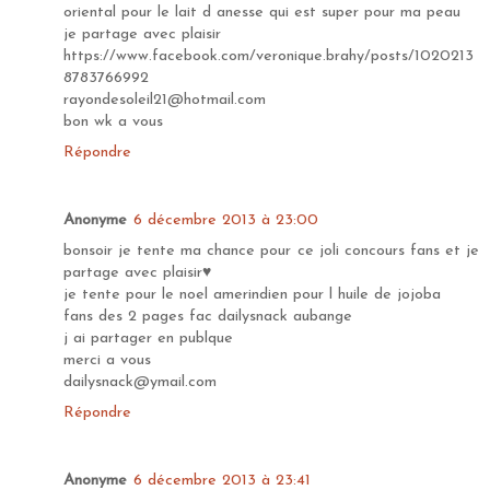
oriental pour le lait d anesse qui est super pour ma peau
je partage avec plaisir
https://www.facebook.com/veronique.brahy/posts/1020213
8783766992
rayondesoleil21@hotmail.com
bon wk a vous
Répondre
Anonyme
6 décembre 2013 à 23:00
bonsoir je tente ma chance pour ce joli concours fans et je
partage avec plaisir♥
je tente pour le noel amerindien pour l huile de jojoba
fans des 2 pages fac dailysnack aubange
j ai partager en publque
merci a vous
dailysnack@ymail.com
Répondre
Anonyme
6 décembre 2013 à 23:41