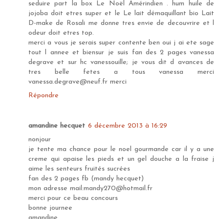
seduire part la box Le Noël Amérindien . hum huile de
jojoba doit etres super et le Le lait démaquillant bio Lait
D-make de Rosali me donne tres envie de decouvrire et l
odeur doit etres top.
merci a vous je serais super contente ben oui j ai ete sage
tout l annee et biensur je suis fan des 2 pages vanessa
degrave et sur hc vanessouille; je vous dit d avances de
tres belle fetes a tous vanessa merci
vanessa.degrave@neuf.fr merci
Répondre
amandine hecquet
6 décembre 2013 à 16:29
nonjour
je tente ma chance pour le noel gourmande car il y a une
creme qui apaise les pieds et un gel douche a la fraise j
aime les senteurs fruités sucrées
fan des 2 pages fb (mandy hecquet)
mon adresse mail:mandy270@hotmail.fr
merci pour ce beau concours
bonne journee
amandine