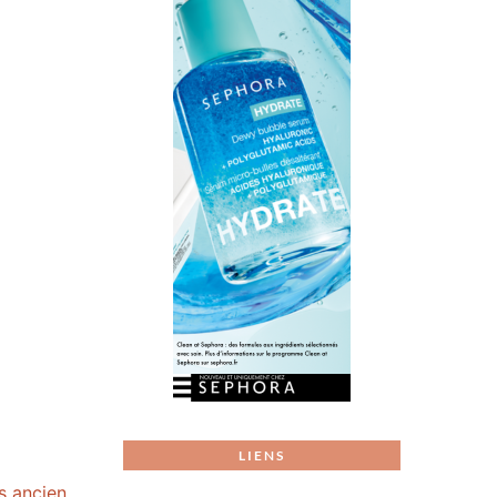
LIENS
us ancien