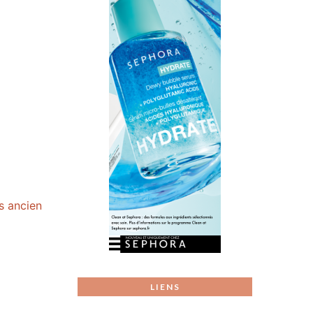
us ancien
LIENS