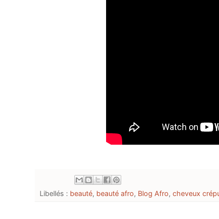
Libellés :
beauté
,
beauté afro
,
Blog Afro
,
cheveux crépu