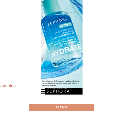
us ancien
LIENS