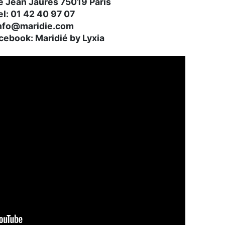
 Jean Jaurès 75019 Paris
el: 01 42 40 97 07
nfo@maridie.com
cebook: Maridié by Lyxia