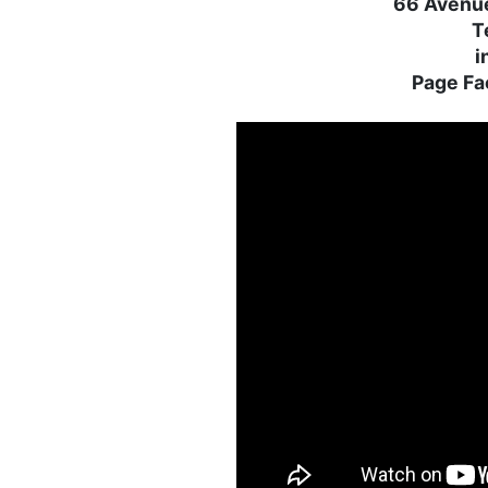
66 Avenue
T
i
Page Fa