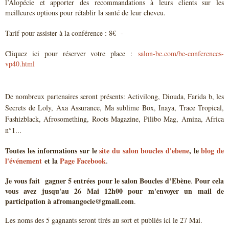
l’Alopécie et apporter des recommandations à leurs clients sur les
meilleures options pour rétablir la santé de leur cheveu.
Tarif pour assister à la conférence : 8€ -
Cliquez ici pour réserver votre place :
salon-be.com/be-conferences-
vp40.html
De nombreux partenaires seront présents: Activilong, Diouda, Farida b, les
Secrets de Loly, Axa Assurance, Ma sublime Box, Inaya, Trace Tropical,
Fashizblack, Afrosomething, Roots Magazine, Pilibo Mag, Amina, Africa
n°1...
Toutes les informations sur le
site du salon boucles d'ebene
, le
blog de
l'événement
et la
Page Facebook
.
Je vous fait
gagner 5 entrées pour le salon Boucles d’Ebène
Pour cela
.
vous avez jusqu'au 26 Mai 12h00 pour m'envoyer un mail de
participation à afromangocie@gmail.com
.
Les noms des 5 gagnants seront tirés au sort et publiés ici le 27 Mai.