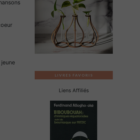
chansons
coeur
 jeune
LIVRES FAVORIS
Liens Affiliés