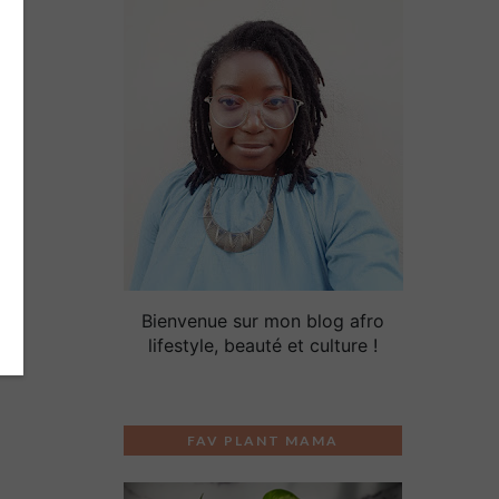
Bienvenue sur mon blog afro
lifestyle, beauté et culture !
FAV PLANT MAMA