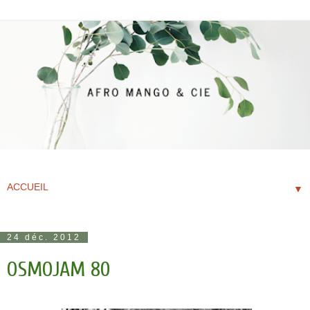
▼
24 déc. 2012
OSMOJAM 80