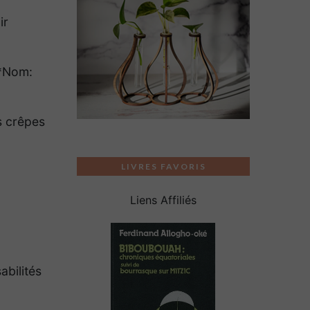
ir
(*Nom:
s crêpes
LIVRES FAVORIS
Liens Affiliés
abilités