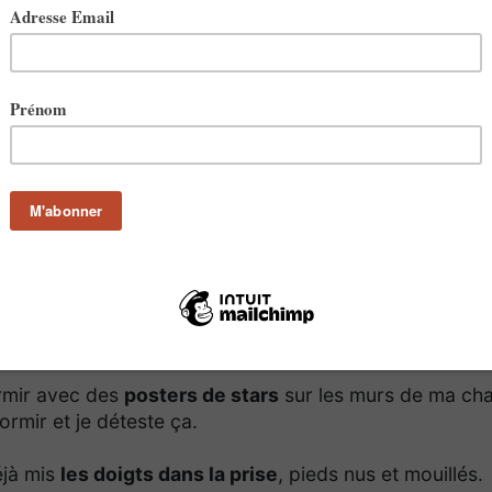
de dire 11 choses sur soi et répondre à 11 questions.
 article de Présentation
.
 tu connaisses (après Mymou bien sûr ! c'est elle qui m
nde parle en même temps
, comme certaines tournure
e nationale ou en amphi ou dans ma tête quand j'hésite
rmir avec des
posters de stars
sur les murs de ma ch
ormir et je déteste ça.
éjà mis
les doigts dans la prise
, pieds nus et mouillés.