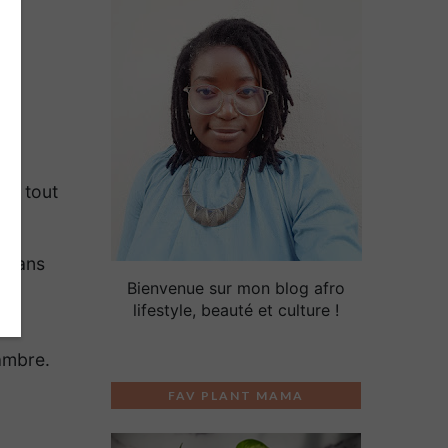
'a tout
s dans
 à
Bienvenue sur mon blog afro
lifestyle, beauté et culture !
ambre.
FAV PLANT MAMA