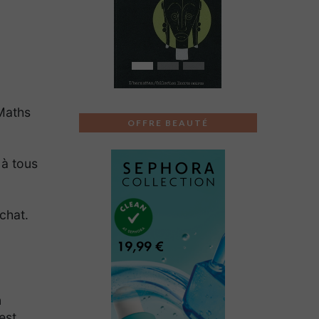
Previous
Next
Maths
OFFRE BEAUTÉ
 à tous
chat.
n
est