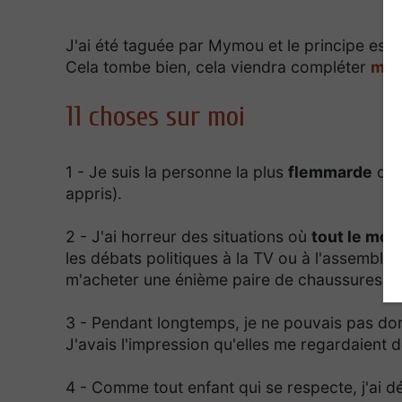
J'ai été taguée par Mymou et le principe est 
Cela tombe bien, cela viendra compléter
mon
11 choses sur moi
1 - Je suis la personne la plus
flemmarde
que
appris).
2 - J'ai horreur des situations où
tout le mo
les débats politiques à la TV ou à l'assemblé
m'acheter une énième paire de chaussures.
3 - Pendant longtemps, je ne pouvais pas do
J'avais l'impression qu'elles me regardaient d
4 - Comme tout enfant qui se respecte, j'ai d