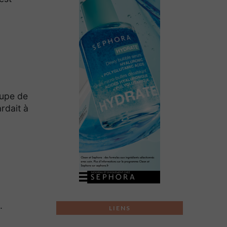
oupe de
rdait à
.
LIENS