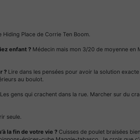
e Hiding Place
de Corrie Ten Boom.
iez enfant ?
Médecin mais mon 3/20 de moyenne en 
r ?
Lire dans les pensées pour avoir la solution exacte
rieurs au boulot.
Les gens qui crachent dans la rue. Marcher sur du cra
ir seule.
à la fin de votre vie ?
Cuisses de poulet braisées bie
s-oignons-épices-cube Maggie-tabasco. Je crois que c'