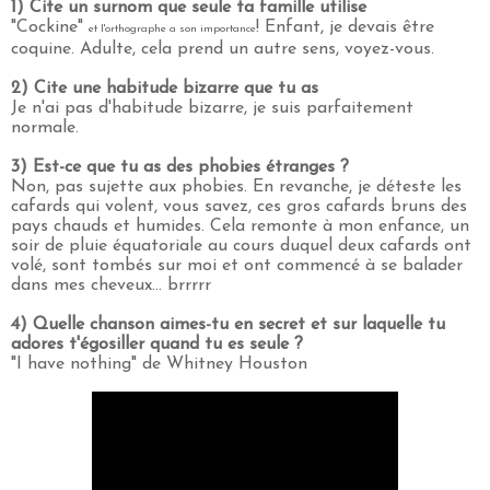
1)
Cite un surnom que seule ta famille utilise
"Cockine"
! Enfant, je devais être
et l'orthographe a son importance
coquine. Adulte, cela prend un autre sens, voyez-vous.
2) Cite une habitude bizarre que tu as
Je n'ai pas d'habitude bizarre, je suis parfaitement
normale.
3) Est-ce que tu as des phobies étranges ?
Non, pas sujette aux phobies. En revanche, je déteste les
cafards qui volent, vous savez, ces gros cafards bruns des
pays chauds et humides. Cela remonte à mon enfance, un
soir de pluie équatoriale au cours duquel deux cafards ont
volé, sont tombés sur moi et ont commencé à se balader
dans mes cheveux... brrrrr
4) Quelle chanson aimes-tu en secret et sur laquelle tu
adores t'égosiller quand tu es seule ?
"I have nothing" de Whitney Houston