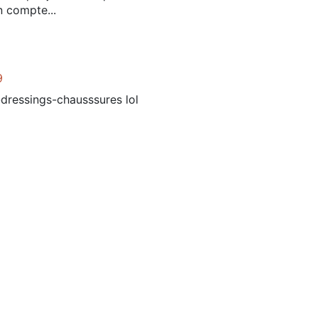
 compte...
9
e-dressings-chausssures lol