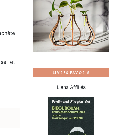
'achète
se" et
LIVRES FAVORIS
Liens Affiliés