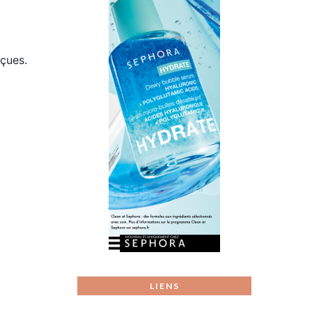
rçues.
LIENS