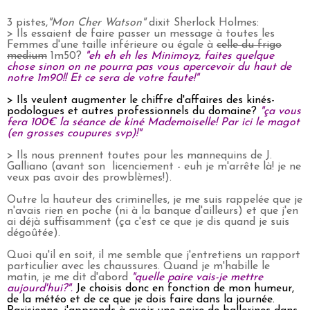
3 pistes,
"Mon Cher Watson"
dixit Sherlock Holmes:
> Ils essaient de faire passer un message à toutes les
Femmes d'une taille inférieure ou égale à
celle du frigo
medium
1m50?
"eh eh eh les Minimoyz, faites quelque
chose sinon on ne pourra pas vous apercevoir du haut de
notre 1m90!! Et ce sera de votre faute!"
> Ils veulent augmenter le chiffre d'affaires des kinés-
podologues et autres professionnels du domaine?
"ça vous
fera 100€ la séance de kiné Mademoiselle! Par ici le magot
(en grosses coupures svp)!"
> Ils nous prennent toutes pour les mannequins de J.
Galliano (avant son licenciement - euh je m'arrête là! je ne
veux pas avoir des prowblèmes!).
Outre la hauteur des criminelles, je me suis rappelée que je
n'avais rien en poche (ni à la banque d'ailleurs) et que j'en
ai déjà suffisamment (ça c'est ce que je dis quand je suis
dégoûtée).
Quoi qu'il en soit, il me semble que j'entretiens un rapport
particulier avec les chaussures. Quand je m'habille le
matin, je me dit d'abord
"quelle paire vais-je mettre
aujourd'hui?".
Je choisis donc en fonction de mon humeur,
de la météo et de ce que je dois faire dans la journée.