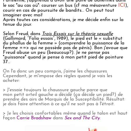
Parisienne, j'apprends à avoir une paire de ballerines dans
ICI
le sac "au cas où": courser un bus (cf ma mésaventure
),
courir en cas de poursuite de bandits... On peut tout
imaginer avec moi!
Après toutes ces considérations, je me décide enfin sur la
tenue du jour.
Selon Freud, dans
Trois Essais sur la théorie sexuelle
(Gallimard, “Folio essais”, 1989), le pied est le « substitut
du phallus de la femme » (comprendre la puissance de la
femme ==> qui ne possède pas de pénis). Bon j'avoue que
Freud abuse un peu (beaucoup?). Je ne pense pas
"puissance" quand je pense à mon petit pied de pointure
37...
On l'a donc un peu compris, j'aime les chaussures.
Cependant, je m'impose des règles quand je vais les
acheter:
> J'essaie toujours la chaussure gauche parce que
mon petit orteil gauche a décidé (ça décide un pied?) de
prendre des airs de Marquis de la Susceptibilité. Résultat:
je dois faire attention à ce qu'il ne soit pas à l'étroit.
> Je les choisis confortables même quand le talon est haut
façon
Carrie Bradshaw
dans
Sex and The City
.